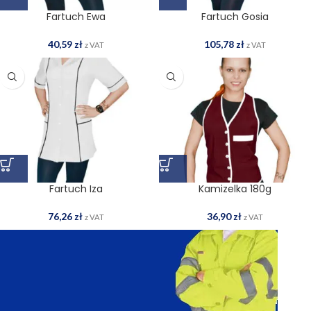
Fartuch Ewa
Fartuch Gosia
40,59
zł
105,78
zł
z VAT
z VAT
Fartuch Iza
Kamizelka 180g
76,26
zł
36,90
zł
z VAT
z VAT