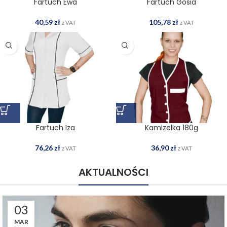
Fartuch Ewa
Fartuch Gosia
40,59
zł
105,78
zł
z VAT
z VAT
Fartuch Iza
Kamizelka 180g
76,26
zł
36,90
zł
z VAT
z VAT
AKTUALNOŚCI
03
MAR