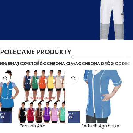
POLECANE PRODUKTY
Atrakcyjne wyprzedaże
Produkty posezonowe
HIGIENA I CZYSTOŚĆ
OCHRONA CIAŁA
OCHRONA DRÓG ODDEC
Fartuch Asia
Fartuch Agnieszka