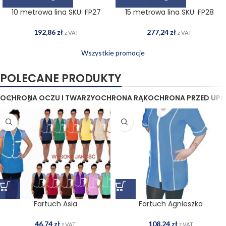
10 metrowa lina SKU: FP27
15 metrowa lina SKU: FP28
192,86
zł
277,24
zł
z VAT
z VAT
Wszystkie promocje
POLECANE PRODUKTY
OCHRONA OCZU I TWARZY
OCHRONA RĄK
OCHRONA PRZED UPA
Fartuch Asia
Fartuch Agnieszka
46,74
zł
108,24
zł
z VAT
z VAT