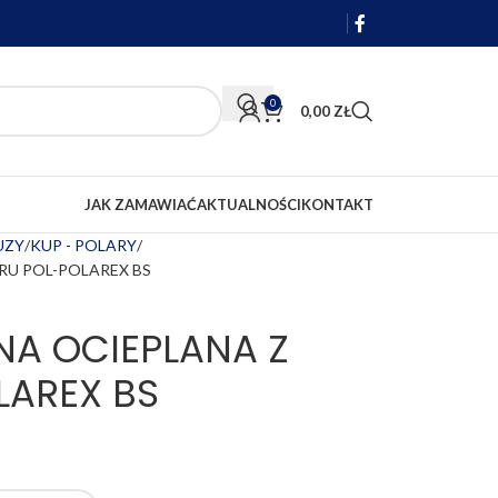
0
0,00
ZŁ
JAK ZAMAWIAĆ
AKTUALNOŚCI
KONTAKT
LUZY
KUP - POLARY
RU POL-POLAREX BS
A OCIEPLANA Z
LAREX BS