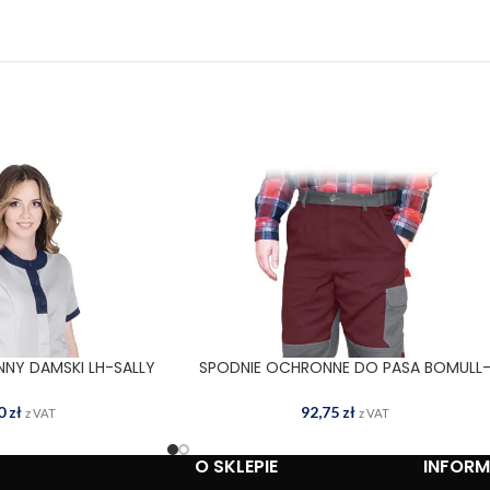
NY DAMSKI LH-SALLY
SPODNIE OCHRONNE DO PASA BOMULL
WYBIERZ OPCJE
JSG
T BORS
80
zł
92,75
zł
z VAT
z VAT
O SKLEPIE
INFOR