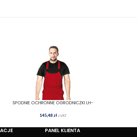
-
SPODNIE OCHRONNE OGRODNICZKI LH-
T-SHIRT 
WYBIERZ OPCJE
WYBIERZ OPCJE
BISTER C
1
145,48
zł
z VAT
MACJE
PANEL KLIENTA