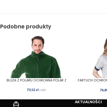
Podobne produkty
BLUZA Z POLARU OCHRONNA POLAR Z
FARTUCH OCHRON
WYBIERZ OPCJE
WYBIERZ OPCJE
73,52
zł
76,
z VAT
AKTUALNOŚCI