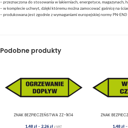
– przeznaczona do stosowania w lakierniach, energetyce, magazynach, 
– w komplecie uchwyt, dzięki któremu można zamocować gaśnicę na ścia
– produkowana jest zgodnie z wymaganiami europejskiej normy PN-EN3 
Podobne produkty
ZNAK BEZPIECZEŃSTWA ZZ-1K14
ZNAK BEZPIEC
WYBIERZ OPCJE
WYBIERZ OPCJE
1,48
zł
–
2,26
zł
1,48
zł
–
z VAT