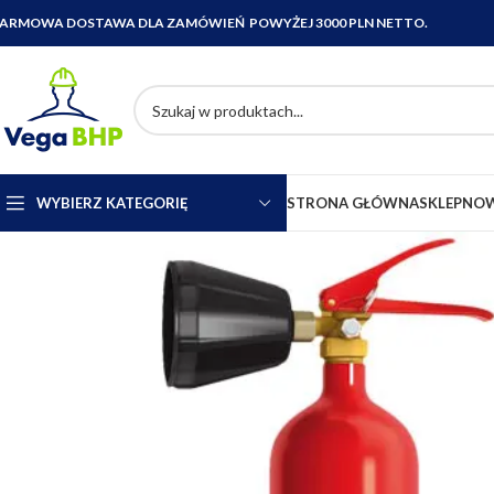
ARMOWA DOSTAWA DLA ZAMÓWIEŃ POWYŻEJ 3000 PLN NETTO.
WYBIERZ KATEGORIĘ
STRONA GŁÓWNA
SKLEP
NOW