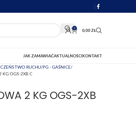
0
0,00
ZŁ
JAK ZAMAWIAĆ
AKTUALNOŚCI
KONTAKT
IECZEŃSTWO RUCHU
PG - GAŚNICE
 KG OGS-2XB C
OWA 2 KG OGS-2XB