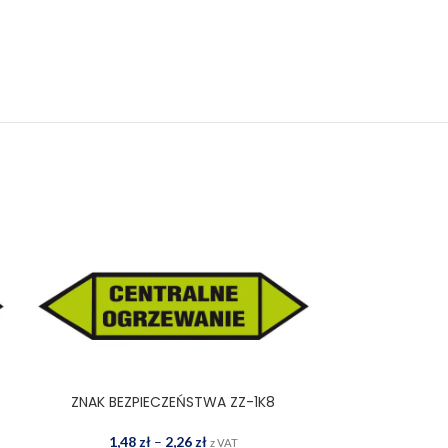
ZNAK BEZPIECZEŃSTWA ZZ-1K8
ZNAK BEZP
WYBIERZ OPCJE
DOD
1,48
zł
–
2,26
zł
z VAT