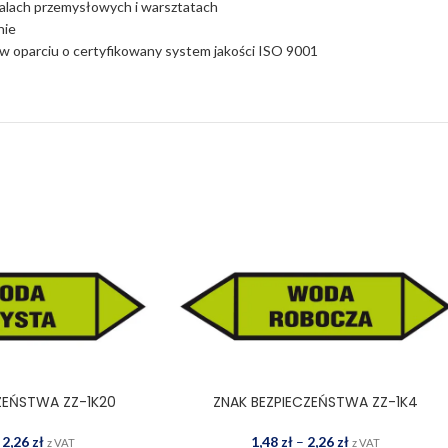
halach przemysłowych i warsztatach
nie
w oparciu o certyfikowany system jakości ISO 9001
ZEŃSTWA ZZ-1K20
ZNAK BEZPIECZEŃSTWA ZZ-1K4
WYBIERZ OPCJE
2,26
zł
1,48
zł
–
2,26
zł
z VAT
z VAT