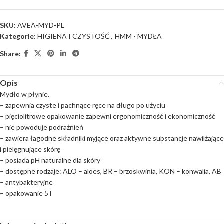
SKU:
AVEA-MYD-PL
Kategorie:
HIGIENA I CZYSTOŚĆ
,
HMM - MYDŁA
Share:
Opis
Mydło w płynie.
– zapewnia czyste i pachnące ręce na długo po użyciu
– pięciolitrowe opakowanie zapewni ergonomiczność i ekonomiczność
– nie powoduje podrażnień
– zawiera łagodne składniki myjące oraz aktywne substancje nawilżające
i pielęgnujące skórę
– posiada pH naturalne dla skóry
– dostępne rodzaje: ALO – aloes, BR – brzoskwinia, KON – konwalia, AB
– antybakteryjne
– opakowanie 5 l