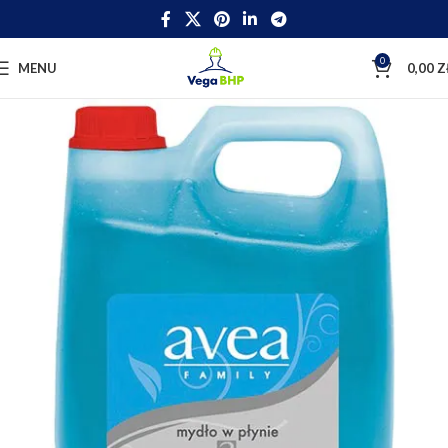
0
MENU
0,00
Z