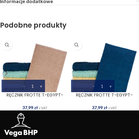
Informacje dodatkowe
Podobne produkty
RĘCZNIK FROTTE T-EGYPT-
RĘCZNIK FROTTE T-EGYPT-
70X140 BE
70X140 DN
37,99
zł
37,99
zł
z VAT
z VAT