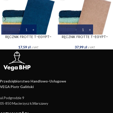
RĘCZNIK FROTTE T-EGYPT-
RĘCZNIK FROTTE T-EGYPT-
50X90 DN
70X140 BE
17,59
zł
37,99
zł
z VAT
z VAT
Przedsiębiorstwo Handlowo­-Usługowe
VEGA Piotr Galiński
ul.Podgrodzie 9
05-850 Macierzysz k.Warszawy