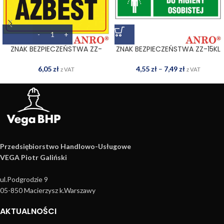
ZNAK BEZPIECZEŃSTWA ZZ-
ZNAK BEZPIECZEŃSTWA ZZ-15KL
133CH
4,55
zł
–
7,49
zł
6,05
zł
z VAT
z VAT
Przedsiębiorstwo Handlowo­-Usługowe
VEGA Piotr Galiński
ul.Podgrodzie 9
05-850 Macierzysz k.Warszawy
AKTUALNOŚCI