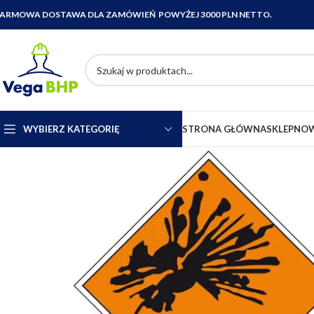
ARMOWA DOSTAWA DLA ZAMÓWIEŃ POWYŻEJ 3000 PLN NETTO.
WYBIERZ KATEGORIĘ
STRONA GŁÓWNA
SKLEP
NOW