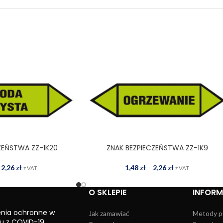
ZEŃSTWA ZZ-1K20
ZNAK BEZPIECZEŃSTWA ZZ-1K9
WYBIERZ OPCJE
2,26
zł
1,48
zł
–
2,26
zł
z VAT
z VAT
O SKLEPIE
INFOR
enia ochronne w
Jak zamawiać
Metody p
u z COVID-19