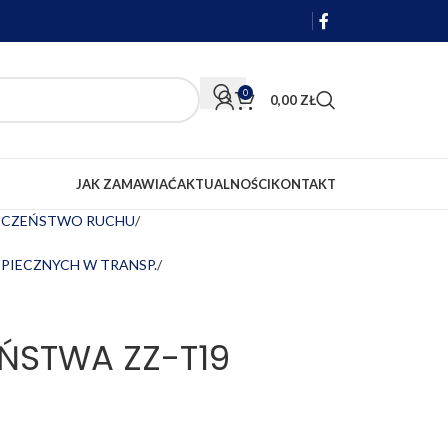
0
0,00
ZŁ
JAK ZAMAWIAĆ
AKTUALNOŚCI
KONTAKT
IECZEŃSTWO RUCHU
ZPIECZNYCH W TRANSP.
ŃSTWA ZZ-T19