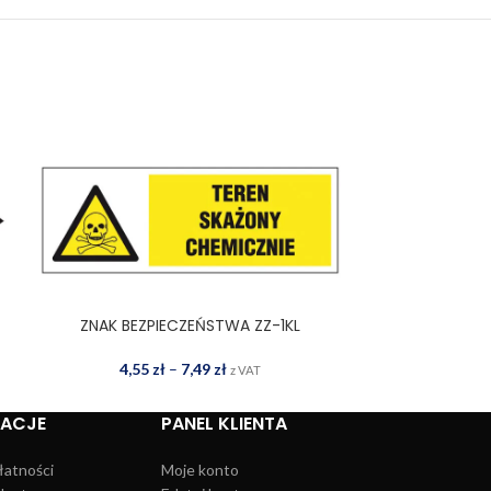
ZNAK BEZPIECZEŃSTWA ZZ-1KL
ZNAK BEZPI
WYBIERZ OPCJE
WYBIERZ OPCJE
4,55
zł
–
7,49
zł
0,57
z VAT
MACJE
PANEL KLIENTA
łatności
Moje konto