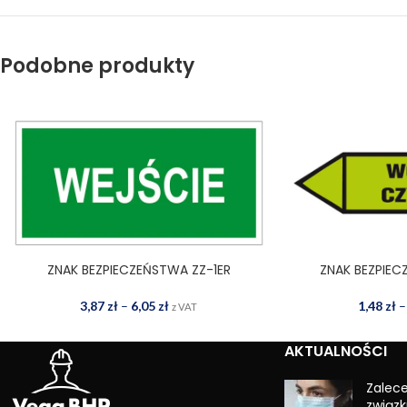
Podobne produkty
ZNAK BEZPIECZEŃSTWA ZZ-1ER
ZNAK BEZPIEC
WYBIERZ OPCJE
WYBIERZ OPCJE
3,87
zł
–
6,05
zł
1,48
zł
–
z VAT
AKTUALNOŚCI
Zalec
związk