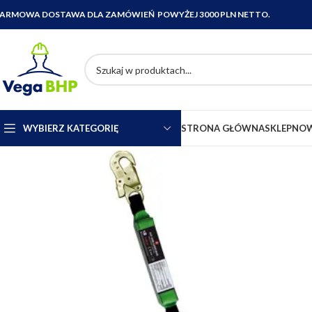
ARMOWA DOSTAWA DLA ZAMÓWIEŃ POWYŻEJ 3000 PLN NETTO.
WYBIERZ KATEGORIĘ
STRONA GŁÓWNA
SKLEP
NOW