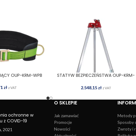
JĄCY OUP-KRM-WPB
STATYW BEZPIECZEŃSTWA OUP-KRM-
 DO KOSZYKA
DODAJ DO KOSZYKA
TRIPOD
71
zł
2.548,15
zł
z VAT
z VAT
O SKLEPIE
INFOR
enia ochronne w
Jak zamawiać
Metody p
u z COVID-19
Promocje
Sposoby 
Nowości
Zwroty i 
a, 2021
Aktualności
Polityka 