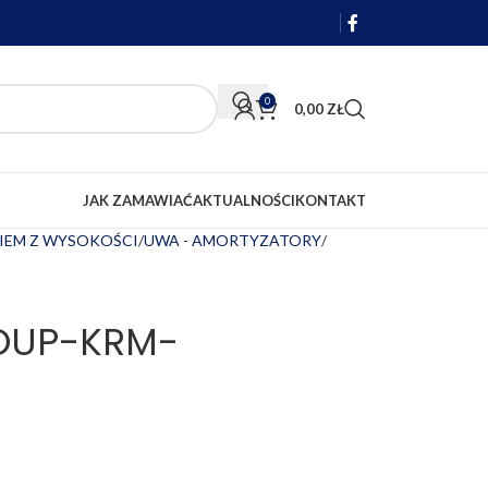
0
0,00
ZŁ
JAK ZAMAWIAĆ
AKTUALNOŚCI
KONTAKT
IEM Z WYSOKOŚCI
UWA - AMORTYZATORY
OUP-KRM-