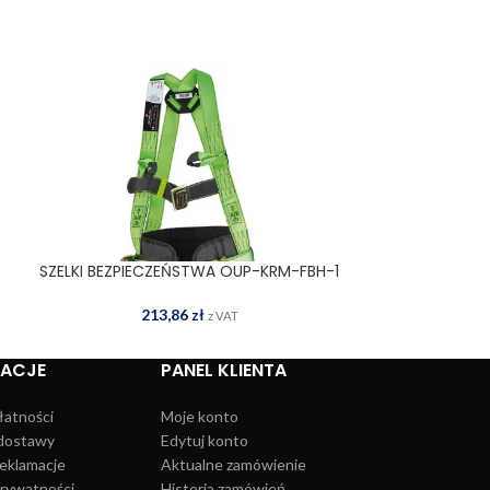
SZELKI BEZPIECZEŃSTWA OUP-KRM-FBH-1
SZELKI BEZPIE
DODAJ DO KOSZYKA
DOD
213,86
zł
1
z VAT
MACJE
PANEL KLIENTA
łatności
Moje konto
dostawy
Edytuj konto
reklamacje
Aktualne zamówienie
prywatności
Historia zamówień