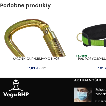
Podobne produkty
ŁĄCZNIK OUP-KRM-K-QTL-23
PAS POZYCJONU
DODAJ DO KOSZYKA
DODAJ
36,83
zł
101,
z VAT
AKTUALNOŚCI
Zalec
związk
3 marc