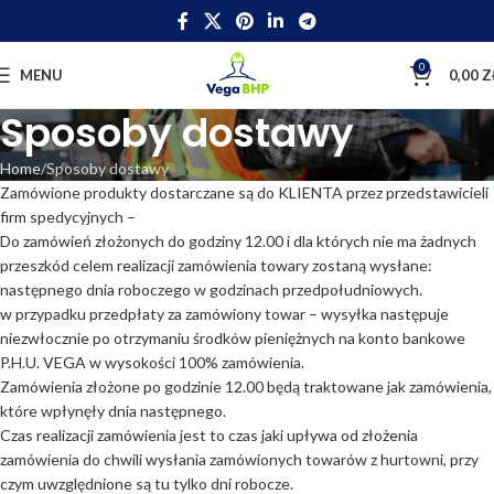
0
MENU
0,00
Z
Sposoby dostawy
Home
Sposoby dostawy
Zamówione produkty dostarczane są do KLIENTA przez przedstawicieli
firm spedycyjnych –
Do zamówień złożonych do godziny 12.00 i dla których nie ma żadnych
przeszkód celem realizacji zamówienia towary zostaną wysłane:
następnego dnia roboczego w godzinach przedpołudniowych.
w przypadku przedpłaty za zamówiony towar – wysyłka następuje
niezwłocznie po otrzymaniu środków pieniężnych na konto bankowe
P.H.U. VEGA w wysokości 100% zamówienia.
Zamówienia złożone po godzinie 12.00 będą traktowane jak zamówienia,
które wpłynęły dnia następnego.
Czas realizacji zamówienia jest to czas jaki upływa od złożenia
zamówienia do chwili wysłania zamówionych towarów z hurtowni, przy
czym uwzględnione są tu tylko dni robocze.