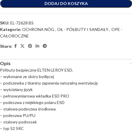
DODAJ DO KOSZYKA
SKU:
EL-72628 BS
Kategorie:
OCHRONA NÓG
,
OŁ - PÓŁBUTY I SANDAŁY
,
OPE -
CAŁOROCZNE
Share:
Opis
Półbuty bezpieczne ELTEN LEROY ESD.
– wykonane ze skóry bydlęcej
– podszewka z tkaniny zapewnia naturalną wentylację
– wyścielany język
– pełnowymiarowa wkładka ESD PRO
– podeszwa z miękkiego polaru ESD
– stalowa podeszwa środkowa
– podeszwa PU/PU
– stalowy podnosek
– typ S2 SRC