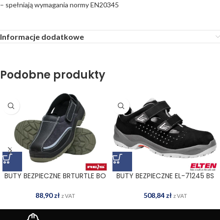
– spełniają wymagania normy EN20345
Informacje dodatkowe
Podobne produkty
BUTY BEZPIECZNE BRTURTLE BO
BUTY BEZPIECZNE EL-71245 BS
88,90
zł
508,84
zł
z VAT
z VAT