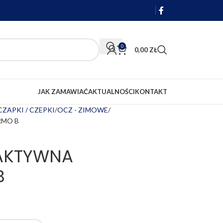
0
0,00
ZŁ
JAK ZAMAWIAĆ
AKTUALNOŚCI
KONTAKT
CZAPKI / CZEPKI
OCZ - ZIMOWE
RMO B
AKTYWNA
B