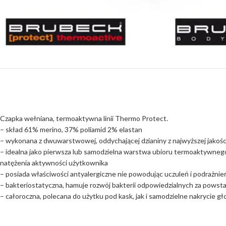
Czapka wełniana, termoaktywna linii Thermo Protect.
– skład 61% merino, 37% poliamid 2% elastan
– wykonana z dwuwarstwowej, oddychającej dzianiny z najwyższej jakoś
– idealna jako pierwsza lub samodzielna warstwa ubioru termoaktywneg
natężenia aktywności użytkownika
– posiada właściwości antyalergiczne nie powodując uczuleń i podrażnie
– bakteriostatyczna, hamuje rozwój bakterii odpowiedzialnych za pows
– całoroczna, polecana do użytku pod kask, jak i samodzielne nakrycie g