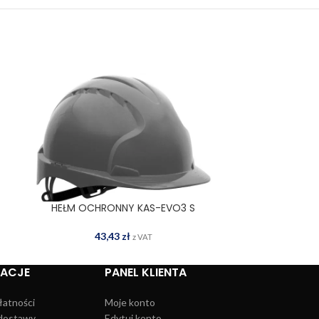
HEŁM OCHRONNY KAS-EVO3 S
HEŁM O
DODAJ DO KOSZYKA
DOD
43,43
zł
1
z VAT
MACJE
PANEL KLIENTA
łatności
Moje konto
dostawy
Edytuj konto