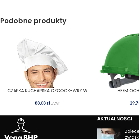
Podobne produkty
CZAPKA KUCHARSKA CZCOOK-WRZ W
HEŁM OCH
DODAJ DO KOSZYKA
DODAJ
88,03
zł
29,
z VAT
AKTUALNOŚCI
Zalec
związk