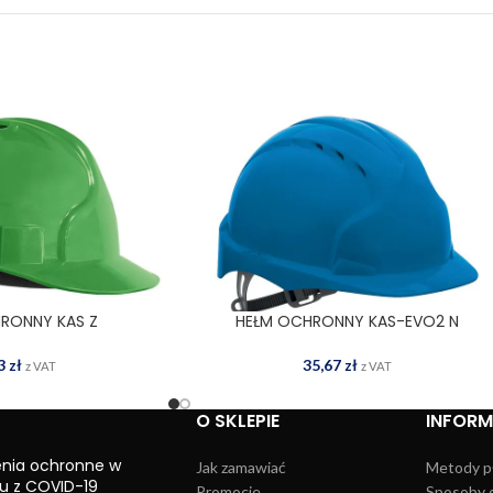
RONNY KAS Z
HEŁM OCHRONNY KAS-EVO2 N
 DO KOSZYKA
DODAJ DO KOSZYKA
73
zł
35,67
zł
z VAT
z VAT
O SKLEPIE
INFOR
enia ochronne w
Jak zamawiać
Metody p
u z COVID-19
Promocje
Sposoby 