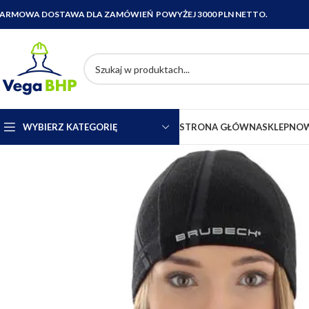
ARMOWA DOSTAWA DLA ZAMÓWIEŃ POWYŻEJ 3000 PLN NETTO.
WYBIERZ KATEGORIĘ
STRONA GŁÓWNA
SKLEP
NOW