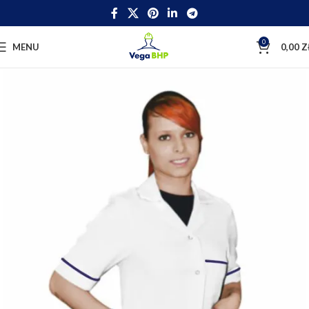
0
MENU
0,00
Z