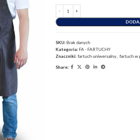
DODA
SKU:
Brak danych
Kategoria:
FA - FARTUCHY
Znaczniki:
fartuch uniwersalny
,
fartuch w 
Share: