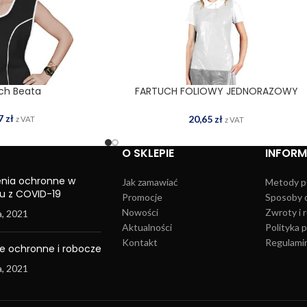
ch Beata
FARTUCH FOLIOWY JEDNORAZOWY
DODAJ DO KOSZYKA
FFOL-BAG W
27
zł
20,65
zł
z VAT
z VAT
O SKLEPIE
INFOR
enia ochronne w
Jak zamawiać
Metody p
u z COVID-19
Promocje
Sposoby 
Nowości
Zwroty i 
a, 2021
Aktualności
Polityka 
Kontakt
Regulamin
e ochronne i robocze
a, 2021