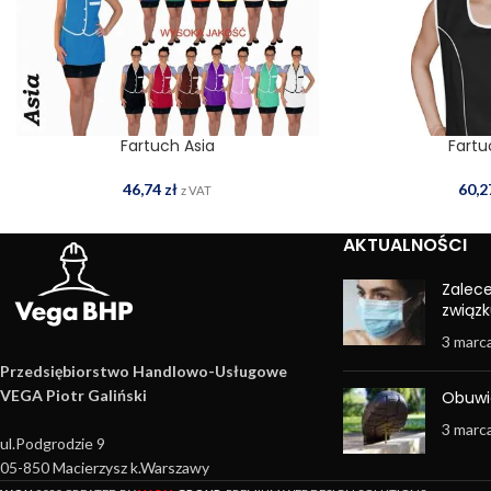
Fartuch Asia
Fartu
WYBIERZ OPCJE
WYBIERZ OPCJE
46,74
zł
60,
z VAT
AKTUALNOŚCI
Zalec
związk
3 marc
Przedsiębiorstwo Handlowo­-Usługowe
VEGA Piotr Galiński
Obuwi
3 marc
ul.Podgrodzie 9
05-850 Macierzysz k.Warszawy