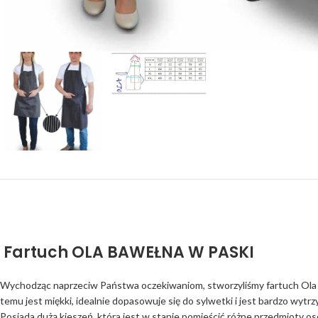
Fartuch OLA BAWEŁNA W PASKI
Wychodząc naprzeciw Państwa oczekiwaniom, stworzyliśmy fartuch Ola baw
temu jest miękki, idealnie dopasowuje się do sylwetki i jest bardzo wytr
Posiada dużą kieszeń, która jest w stanie pomieścić różne przedmioty oso