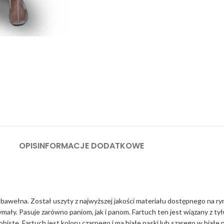
OPIS
INFORMACJE DODATKOWE
ełna. Został uszyty z najwyższej jakości materiału dostępnego na rynku
zymały. Pasuje zarówno paniom, jak i panom. Fartuch ten jest wiązany z ty
biste. Fartuch jest koloru czarnego i ma białe paski lub szarego w białe 