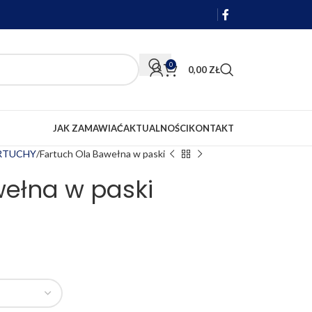
0
0,00
ZŁ
JAK ZAMAWIAĆ
AKTUALNOŚCI
KONTAKT
ARTUCHY
Fartuch Ola Bawełna w paski
wełna w paski