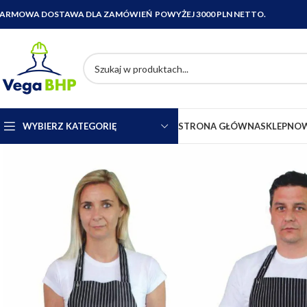
ARMOWA DOSTAWA DLA ZAMÓWIEŃ POWYŻEJ 3000 PLN NETTO.
WYBIERZ KATEGORIĘ
STRONA GŁÓWNA
SKLEP
NOW