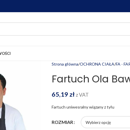
OŚCI
Strona główna
OCHRONA CIAŁA
FA - F
Fartuch Ola Ba
65,19
zł
z VAT
Fartuch uniwesralny wiązany z tyłu
ROZMIAR