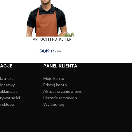
FARTUCH FPB-KL TER
FART
DOWIEDZ SIĘ WIĘCEJ
DOD
54,49
zł
5
z VAT
MACJE
PANEL KLIENTA
łatności
Moje konto
dostawy
Edytuj konto
reklamacje
Aktualne zamówienie
prywatności
Historia zamówień
 sklepu
Wyloguj się