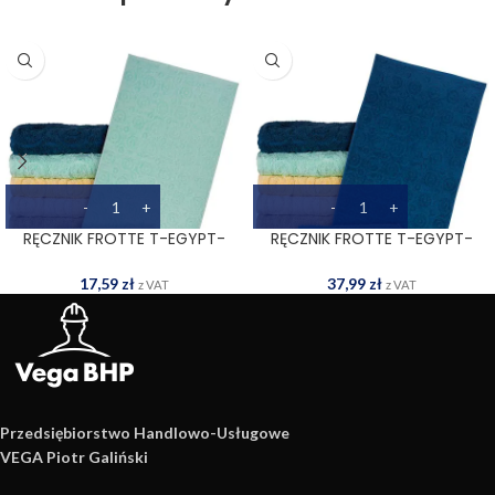
RĘCZNIK FROTTE T-EGYPT-
RĘCZNIK FROTTE T-EGYPT-
50X90 MI
70X140 DN
17,59
zł
37,99
zł
z VAT
z VAT
Przedsiębiorstwo Handlowo­-Usługowe
VEGA Piotr Galiński