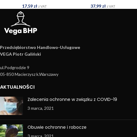
17,59
zł
37,99
zł
z VAT
z VAT
Przedsiębiorstwo Handlowo­-Usługowe
VEGA Piotr Galiński
ul.Podgrodzie 9
05-850 Macierzysz k.Warszawy
AKTUALNOŚCI
Zalecenia ochronne w związku z COVID-19
3 marca, 2021
Obuwie ochronne i robocze
3 marca, 2021