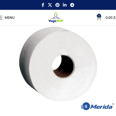
0
MENU
0,00
Z