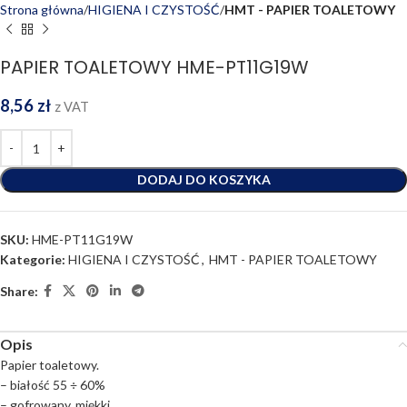
Strona główna
HIGIENA I CZYSTOŚĆ
HMT - PAPIER TOALETOWY
PAPIER TOALETOWY HME-PT11G19W
8,56
zł
z VAT
DODAJ DO KOSZYKA
SKU:
HME-PT11G19W
Kategorie:
HIGIENA I CZYSTOŚĆ
,
HMT - PAPIER TOALETOWY
Share:
Opis
Papier toaletowy.
– białość 55 ÷ 60%
– gofrowany, miękki