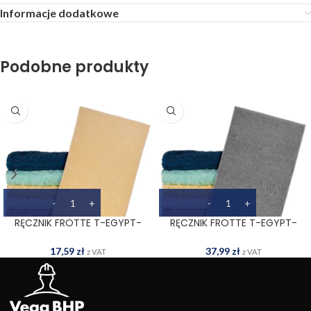
Informacje dodatkowe
Podobne produkty
RĘCZNIK FROTTE T-EGYPT-
RĘCZNIK FROTTE T-EGYPT-
50X90 JY
70X140 S
17,59
zł
37,99
zł
z VAT
z VAT