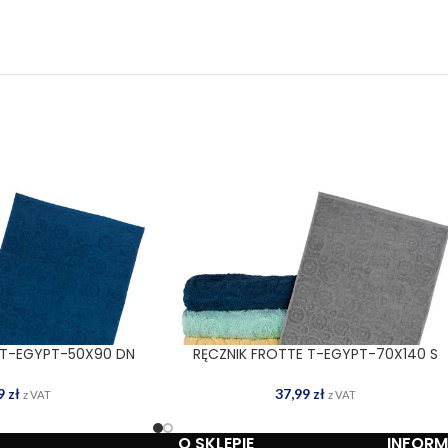
 T-EGYPT-50X90 DN
RĘCZNIK FROTTE T-EGYPT-70X140 S
 DO KOSZYKA
DODAJ DO KOSZYKA
59
zł
37,99
zł
z VAT
z VAT
O SKLEPIE
INFOR