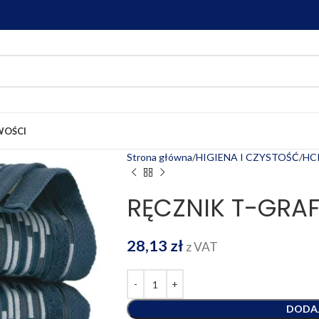
OŚCI
Strona główna
HIGIENA I CZYSTOŚĆ
HCR
RĘCZNIK T-GRAF
28,13
zł
z VAT
DODA