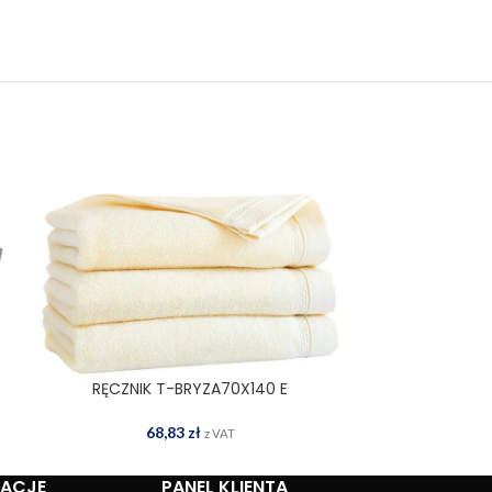
RĘCZNIK T-BRYZA70X140 E
RĘCZNIK 
DODAJ DO KOSZYKA
DOD
68,83
zł
6
z VAT
MACJE
PANEL KLIENTA