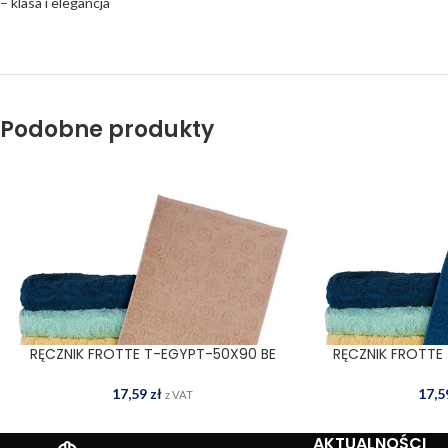
– klasa i elegancja
Podobne produkty
RĘCZNIK FROTTE T-EGYPT-50X90 BE
RĘCZNIK FROTTE
DODAJ DO KOSZYKA
DODAJ
17,59
zł
17,
z VAT
AKTUALNOŚCI