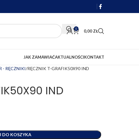
0
0,00
ZŁ
JAK ZAMAWIAĆ
AKTUALNOŚCI
KONTAKT
 - RĘCZNIKI
RĘCZNIK T-GRAFIK50X90 IND
IK50X90 IND
J DO KOSZYKA