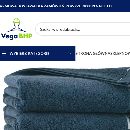
ARMOWA DOSTAWA DLA ZAMÓWIEŃ POWYŻEJ 3000 PLN NETTO.
WYBIERZ KATEGORIĘ
STRONA GŁÓWNA
SKLEP
NOW