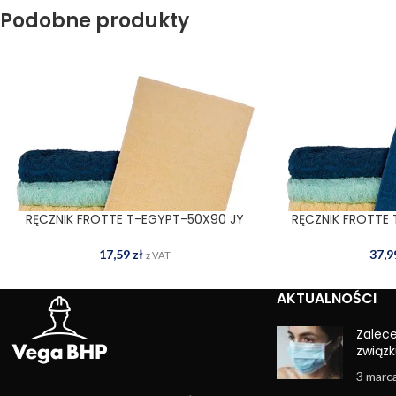
Podobne produkty
RĘCZNIK FROTTE T-EGYPT-50X90 JY
RĘCZNIK FROTTE
DODAJ DO KOSZYKA
DODAJ
17,59
zł
37,
z VAT
AKTUALNOŚCI
Zalec
związk
3 marc