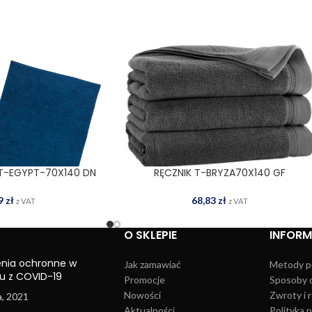
 T-EGYPT-70X140 DN
RĘCZNIK T-BRYZA70X140 GF
 DO KOSZYKA
DODAJ DO KOSZYKA
99
zł
68,83
zł
z VAT
z VAT
O SKLEPIE
INFOR
enia ochronne w
Jak zamawiać
Metody p
u z COVID-19
Promocje
Sposoby 
Nowości
Zwroty i 
a, 2021
Aktualności
Polityka 