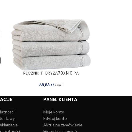
RĘCZNIK T-BRYZA70X140 PA
RĘCZNIK 
DODAJ DO KOSZYKA
DOD
68,83
zł
2
z VAT
MACJE
PANEL KLIENTA
łatności
Moje konto
dostawy
Edytuj konto
reklamacje
Aktualne zamówienie
prywatności
Historia zamówień