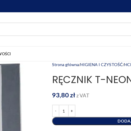
OŚCI
Strona główna
HIGIENA I CZYSTOŚĆ
HCR
RĘCZNIK T-NEO
93,80
zł
z VAT
DODA