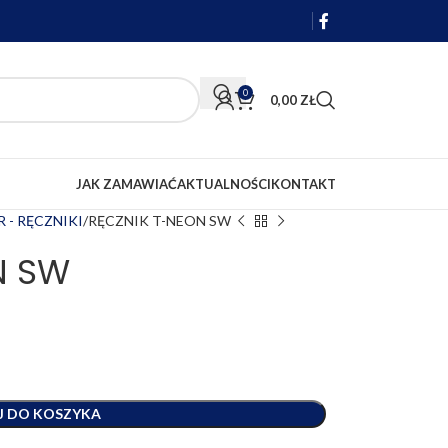
0
0,00
ZŁ
JAK ZAMAWIAĆ
AKTUALNOŚCI
KONTAKT
 - RĘCZNIKI
RĘCZNIK T-NEON SW
N SW
J DO KOSZYKA