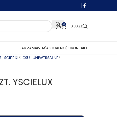
0
0,00
ZŁ
JAK ZAMAWIAĆ
AKTUALNOŚCI
KONTAKT
 - ŚCIERKI
HCSU - UNIWERSALNE
ZT. YSCIELUX