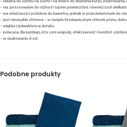
– idealna do użytku na sucho i na mokro do zbierania kurzu, polerowania, 
– ma zastosowanie do różnych typów powierzchni, również tych delikatny
– ma właściwości podobne do bawełny, jednak w przeciwieństwie do niej
– jest niezwykle chłonna – w tempie błyskawicznym chłonie płyny, dobrz
– miękka i jedwabista w dotyku
– polecana dla każdego, kto ceni wygodę, efektywność i komfort użytko
– w opakowaniu 6 szt.
Podobne produkty