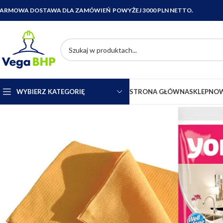
ARMOWA DOSTAWA DLA ZAMÓWIEŃ POWYŻEJ 3000 PLN NETTO.
WYBIERZ KATEGORIĘ
STRONA GŁÓWNA
SKLEP
NOW