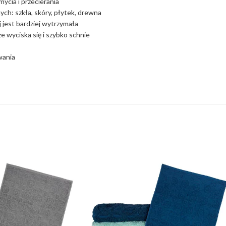
mycia i przecierania
ch: szkła, skóry, płytek, drewna
 jest bardziej wytrzymała
e wyciska się i szybko schnie
wania