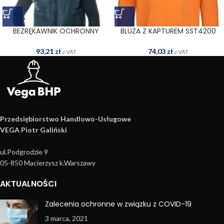
BEZRĘKAWNIK OCHRONNY
BLUZA Z KAPTUREM SST4200
MICROFIVEST G
ORA
93,21
zł
74,03
zł
z VAT
z VAT
Przedsiębiorstwo Handlowo­-Usługowe
VEGA Piotr Galiński
ul.Podgrodzie 9
05-850 Macierzysz k.Warszawy
AKTUALNOŚCI
Zalecenia ochronne w związku z COVID-19
3 marca, 2021