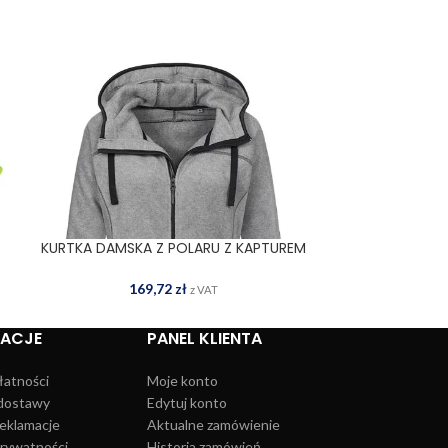
KURTKA DAMSKA Z POLARU Z KAPTUREM
T-SHIRT D
WYBIERZ OPCJE
WYBIERZ OPCJE
SST5120 GYH
2
169,72
zł
z VAT
MACJE
PANEL KLIENTA
łatności
Moje konto
dostawy
Edytuj konto
reklamacje
Aktualne zamówienie
prywatności
Historia zamówień