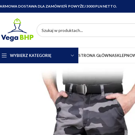
ARMOWA DOSTAWA DLA ZAMÓWIEŃ POWYŻEJ 3000 PLN NETTO.
WYBIERZ KATEGORIĘ
STRONA GŁÓWNA
SKLEP
NOW