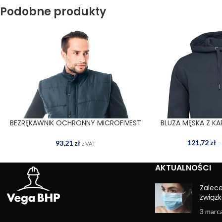
Podobne produkty
BEZRĘKAWNIK OCHRONNY MICROFIVEST
BLUZA MĘSKA Z K
WYBIERZ OPCJE
WYBIERZ OPCJE
G
121,72
zł
–
93,21
zł
z VAT
AKTUALNOŚCI
Zalec
związk
3 marc