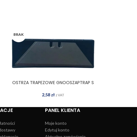
BRAK
OSTRZA TRAPEZOWE GNOOSZAPTRAP S
OSTRZE DO N
DOWIEDZ SIĘ WIĘCEJ
DOD
2,58
zł
8
z VAT
MACJE
PANEL KLIENTA
łatności
Moje konto
dostawy
Edytuj konto
reklamacje
Aktualne zamówienie