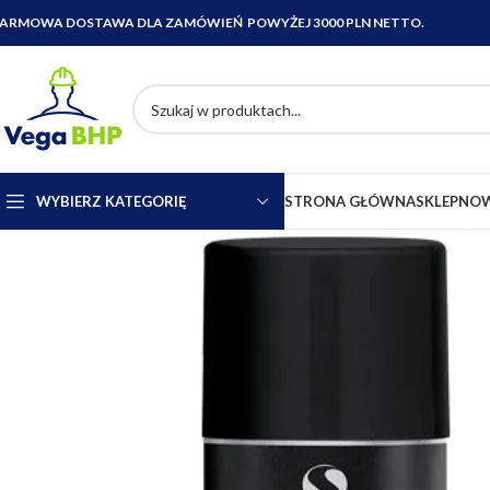
ARMOWA DOSTAWA DLA ZAMÓWIEŃ POWYŻEJ 3000 PLN NETTO.
WYBIERZ KATEGORIĘ
STRONA GŁÓWNA
SKLEP
NOW