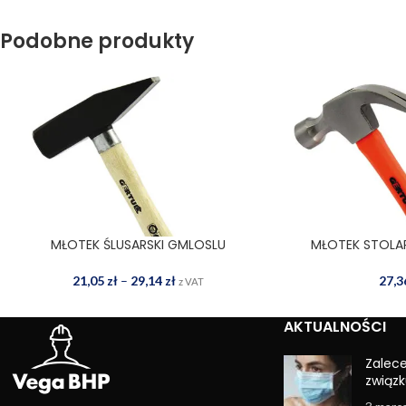
Podobne produkty
MŁOTEK ŚLUSARSKI GMLOSLU
MŁOTEK STOLA
WYBIERZ OPCJE
DODAJ
21,05
zł
–
29,14
zł
27,
z VAT
AKTUALNOŚCI
Zalec
związk