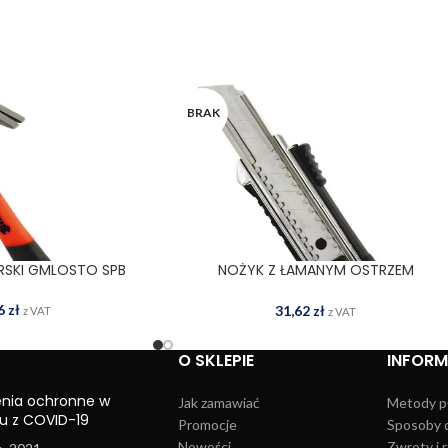
BRAK
RSKI GMLOSTO SPB
NOŻYK Z ŁAMANYM OSTRZEM
 DO KOSZYKA
DOWIEDZ SIĘ WIĘCEJ
GNOOSLAMZINK
36
zł
31,62
zł
z VAT
z VAT
O SKLEPIE
INFOR
enia ochronne w
Jak zamawiać
Metody p
u z COVID-19
Promocje
Sposoby 
Nowości
Zwroty i 