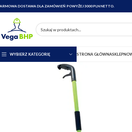
ARMOWA DOSTAWA DLA ZAMÓWIEŃ POWYŻEJ 3000 PLN NETTO.
WYBIERZ KATEGORIĘ
STRONA GŁÓWNA
SKLEP
NOW