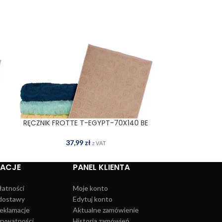
RĘCZNIK FROTTE T-EGYPT-70X140 BE
RĘCZNIK
DODAJ DO KOSZYKA
DOD
37,99
zł
3
z VAT
MACJE
PANEL KLIENTA
łatności
Moje konto
dostawy
Edytuj konto
reklamacje
Aktualne zamówienie
prywatności
Historia zamówień