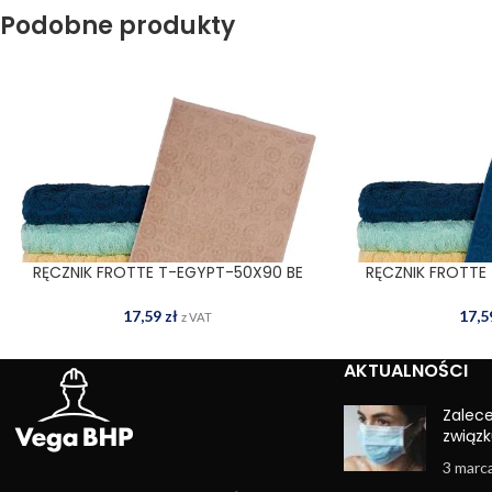
Podobne produkty
RĘCZNIK FROTTE T-EGYPT-50X90 BE
RĘCZNIK FROTTE
DODAJ DO KOSZYKA
DODAJ
17,59
zł
17,
z VAT
AKTUALNOŚCI
Zalec
związk
3 marc