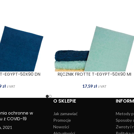
 T-EGYPT-50X90 DN
RĘCZNIK FROTTE T-EGYPT-50X90 MI
 DO KOSZYKA
DODAJ DO KOSZYKA
59
zł
17,59
zł
z VAT
z VAT
O SKLEPIE
INFOR
enia ochronne w
Jak zamawiać
Metody p
u z COVID-19
Promocje
Sposoby 
Nowości
Zwroty i 
a, 2021
Aktualności
Polityka 