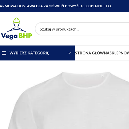
ARMOWA DOSTAWA DLA ZAMÓWIEŃ POWYŻEJ 3000 PLN NETTO.
WYBIERZ KATEGORIĘ
STRONA GŁÓWNA
SKLEP
NOW