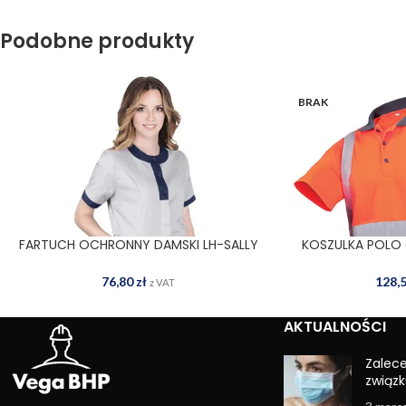
Podobne produkty
BRAK
FARTUCH OCHRONNY DAMSKI LH-SALLY
KOSZULKA POLO
WYBIERZ OPCJE
WYBIERZ OPCJE
JSG
GE
76,80
zł
128,
z VAT
AKTUALNOŚCI
Zalec
związk