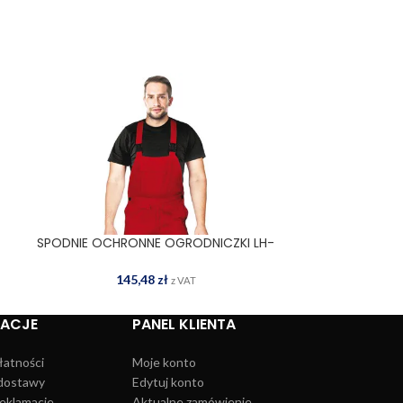
BRAK
M
SPODNIE OCHRONNE OGRODNICZKI LH-
T-SHIRT 
WYBIERZ OPCJE
WYBIERZ OPCJE
BISTER C
2
145,48
zł
z VAT
MACJE
PANEL KLIENTA
łatności
Moje konto
dostawy
Edytuj konto
reklamacje
Aktualne zamówienie