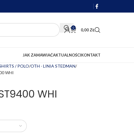
0
0,00
ZŁ
JAK ZAMAWIAĆ
AKTUALNOŚCI
KONTAKT
-SHIRTS / POLO
OTH - LINIA STEDMAN
00 WHI
SST9400 WHI