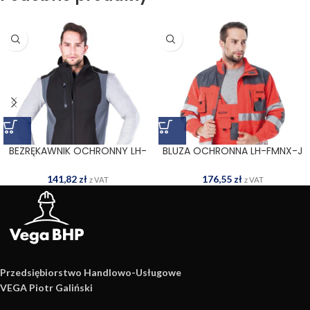
BRAK
BEZRĘKAWNIK OCHRONNY LH-
BLUZA OCHRONNA LH-FMNX-J
HASE BS
CSB
141,82
zł
176,55
zł
z VAT
z VAT
Przedsiębiorstwo Handlowo­-Usługowe
VEGA Piotr Galiński