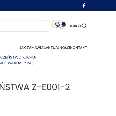
0
0,00
ZŁ
JAK ZAMAWIAĆ
AKTUALNOŚCI
KONTAKT
IECZEŃSTWO RUCHU
NAKI EWAKUACYJNE
ŃSTWA Z-E001-2