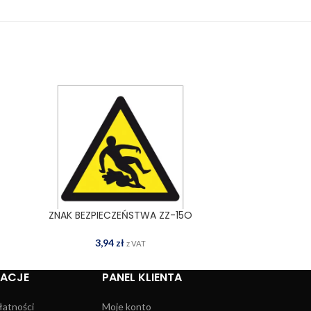
ZNAK BEZPIECZEŃSTWA ZZ-15O
ZNAK BEZP
DODAJ DO KOSZYKA
WYBIERZ OPCJE
3,94
zł
3,87
z VAT
MACJE
PANEL KLIENTA
łatności
Moje konto