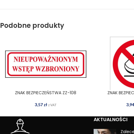
Podobne produkty
ZNAK BEZPIECZEŃSTWA ZZ-108
ZNAK BEZPIE
DODAJ DO KOSZYKA
DODAJ
3,57
zł
3,9
z VAT
AKTUALNOŚCI
Zalec