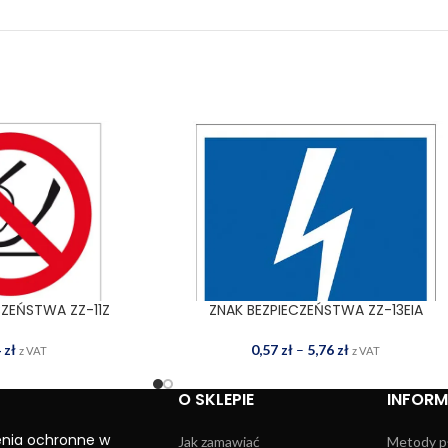
CZEŃSTWA ZZ-11Z
ZNAK BEZPIECZEŃSTWA ZZ-13EIA
 DO KOSZYKA
WYBIERZ OPCJE
4
zł
0,57
zł
–
5,76
zł
z VAT
z VAT
O SKLEPIE
INFOR
enia ochronne w
Jak zamawiać
Metody p