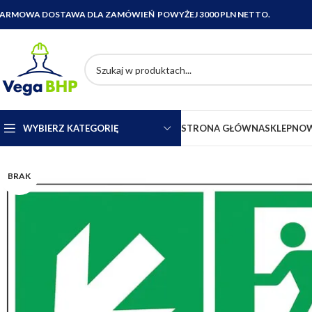
ARMOWA DOSTAWA DLA ZAMÓWIEŃ POWYŻEJ 3000 PLN NETTO.
WYBIERZ KATEGORIĘ
STRONA GŁÓWNA
SKLEP
NOW
BRAK