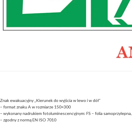
Znak ewakuacyjny „Kierunek do wyjścia w lewo i w dół”
– format znaku A w rozmiarze 150×300
– wykonany nadrukiem fotoluminescencyjnym: FS – folia samoprzylepna,
– zgodny z normą EN ISO 7010