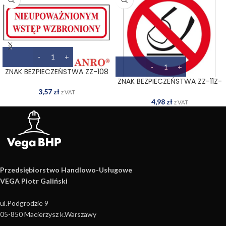
ZNAK BEZPIECZEŃSTWA ZZ-108
ZNAK BEZPIECZEŃSTWA ZZ-11Z-
2
3,57
zł
z VAT
4,98
zł
z VAT
Przedsiębiorstwo Handlowo­-Usługowe
VEGA Piotr Galiński
ul.Podgrodzie 9
05-850 Macierzysz k.Warszawy