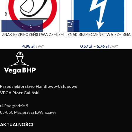
ZNAK BEZPIECZEŃSTWA ZZ-11Z-1
ZNAK BEZPIECZEŃSTWA ZZ-13EIA
4,98
zł
0,57
zł
–
5,76
zł
z VAT
z VAT
Przedsiębiorstwo Handlowo­-Usługowe
VEGA Piotr Galiński
ul.Podgrodzie 9
05-850 Macierzysz k.Warszawy
AKTUALNOŚCI