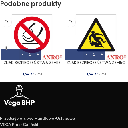
Podobne produkty
ZNAK BEZPIECZEŃSTWA ZZ-11Z
ZNAK BEZPIECZEŃSTWA ZZ-15O
3,94
zł
3,94
zł
z VAT
z VAT
Przedsiębiorstwo Handlowo­-Usługowe
VEGA Piotr Galiński