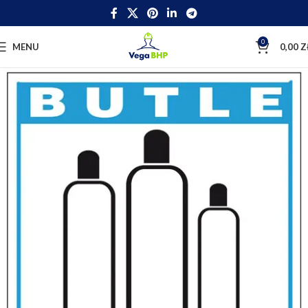
0
MENU
0,00
Z