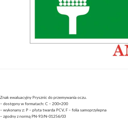
Znak ewaluacyjny Prysznic do przemywania oczu.
– dostępny w formatach: C – 200×200
– wykonany z: P – płyta twarda PCV, F – folia samoprzylepna
– zgodny z normą PN-93/N-01256/03