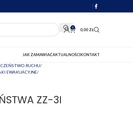
0
0,00
ZŁ
JAK ZAMAWIAĆ
AKTUALNOŚCI
KONTAKT
IECZEŃSTWO RUCHU
NAKI EWAKUACYJNE
ŃSTWA ZZ-3I