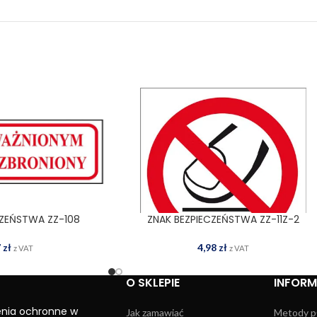
CZEŃSTWA ZZ-108
ZNAK BEZPIECZEŃSTWA ZZ-11Z-2
 DO KOSZYKA
DODAJ DO KOSZYKA
7
zł
4,98
zł
z VAT
z VAT
O SKLEPIE
INFOR
enia ochronne w
Jak zamawiać
Metody p