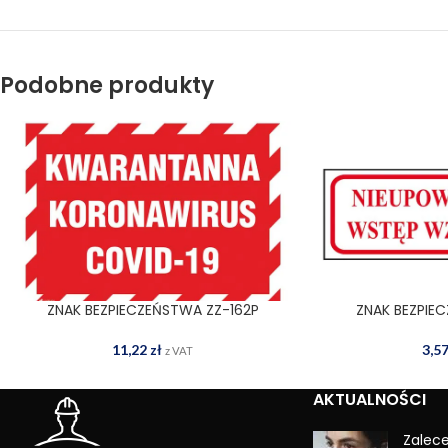
Podobne produkty
ZNAK BEZPIECZEŃSTWA ZZ-162P
ZNAK BEZPIE
DODAJ DO KOSZYKA
DODAJ
11,22
zł
3,5
z VAT
AKTUALNOŚCI
Zalec