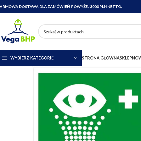
ARMOWA DOSTAWA DLA ZAMÓWIEŃ POWYŻEJ 3000 PLN NETTO.
WYBIERZ KATEGORIĘ
STRONA GŁÓWNA
SKLEP
NOW