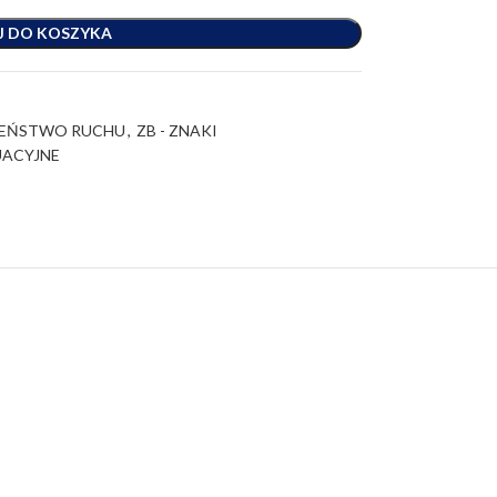
J DO KOSZYKA
ZEŃSTWO RUCHU
,
ZB - ZNAKI
UACYJNE