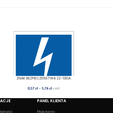
ZNAK BEZPIECZEŃSTWA ZZ-13EIA
ZNAK BEZP
WYBIERZ OPCJE
WYBIERZ OPCJE
0,57
zł
–
5,76
zł
3,87
z VAT
MACJE
PANEL KLIENTA
łatności
Moje konto