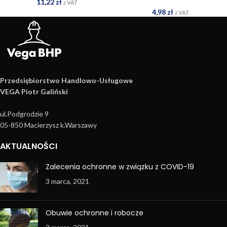
2
11,22
zł
z VAT
4,98
zł
z VAT
Przedsiębiorstwo Handlowo­-Usługowe
VEGA Piotr Galiński
ul.Podgrodzie 9
05-850 Macierzysz k.Warszawy
AKTUALNOŚCI
Zalecenia ochronne w związku z COVID-19
3 marca, 2021
Obuwie ochronne i robocze