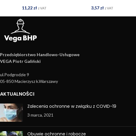
11,22
zł
3,57
zł
z VAT
z VAT
Przedsiębiorstwo Handlowo­-Usługowe
VEGA Piotr Galiński
ul.Podgrodzie 9
05-850 Macierzysz k.Warszawy
AKTUALNOŚCI
Zalecenia ochronne w związku z COVID-19
3 marca, 2021
Obuwie ochronne i robocze