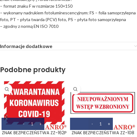
– format znaku F w rozmiarze 150×150
– wykonany nadrukiem fotoluminescencyjnym: FS – folia samoprzylepna
foto, PT – płyta twarda (PCV) foto, PS – płyta foto samoprzylepna
– zgodny z normą EN ISO 7010
Informacje dodatkowe
Podobne produkty
ZNAK BEZPIECZEŃSTWA ZZ-162P
ZNAK BEZPIECZEŃSTWA ZZ-108