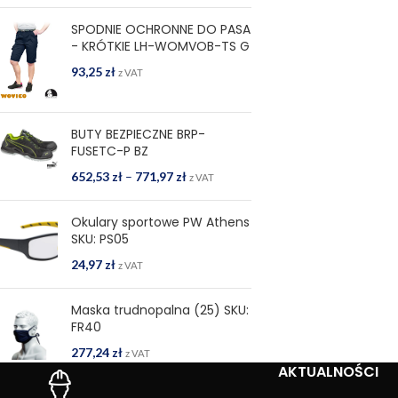
SPODNIE OCHRONNE DO PASA
- KRÓTKIE LH-WOMVOB-TS G
93,25
zł
z VAT
BUTY BEZPIECZNE BRP-
FUSETC-P BZ
652,53
zł
–
771,97
zł
z VAT
Okulary sportowe PW Athens
SKU: PS05
24,97
zł
z VAT
Maska trudnopalna (25) SKU:
FR40
277,24
zł
z VAT
AKTUALNOŚCI