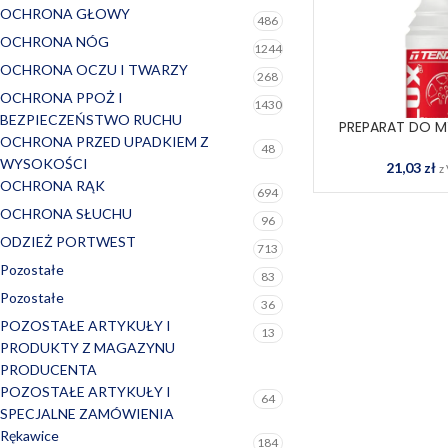
OCHRONA GŁOWY
486
OCHRONA NÓG
1244
OCHRONA OCZU I TWARZY
268
OCHRONA PPOŻ I
1430
BEZPIECZEŃSTWO RUCHU
PREPARAT DO M
D
OCHRONA PRZED UPADKIEM Z
ALUMINIOWYCH T
K
48
WYSOKOŚCI
21,03
zł
z
OCHRONA RĄK
694
OCHRONA SŁUCHU
96
ODZIEŻ PORTWEST
713
Pozostałe
83
Pozostałe
36
POZOSTAŁE ARTYKUŁY I
13
PRODUKTY Z MAGAZYNU
PRODUCENTA
POZOSTAŁE ARTYKUŁY I
64
SPECJALNE ZAMÓWIENIA
Rękawice
184