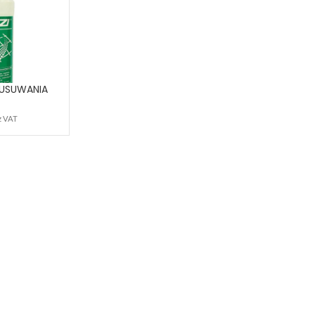
 USUWANIA
ODAJ DO
-RUBBEROFF
KOSZYKA
z VAT