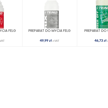
YCIA FELG
PREPARAT DO MYCIA FELG
PREPARAT DO
ODAJ DO
DODAJ DO
D
Z-ALUXGT1
TZ-PRIXGT
ZABRUDZEŃ TZ
OSZYKA
KOSZYKA
49,99
zł
46,73
zł
 VAT
z VAT