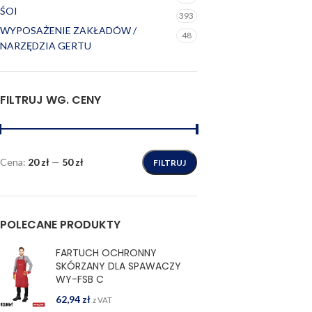
ŚOI
393
WYPOSAŻENIE ZAKŁADÓW /
48
NARZĘDZIA GERTU
FILTRUJ WG. CENY
Cena:
20 zł
—
50 zł
FILTRUJ
POLECANE PRODUKTY
FARTUCH OCHRONNY
SKÓRZANY DLA SPAWACZY
WY-FSB C
62,94
zł
z VAT