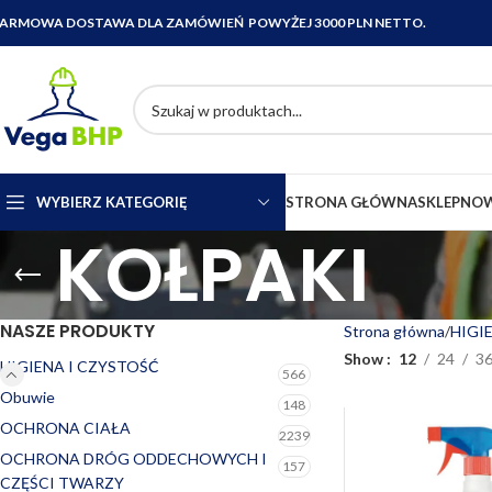
ARMOWA DOSTAWA DLA ZAMÓWIEŃ POWYŻEJ 3000 PLN NETTO.
WYBIERZ KATEGORIĘ
STRONA GŁÓWNA
SKLEP
NOW
KOŁPAKI
NASZE PRODUKTY
Strona główna
HIGI
Show
12
24
3
HIGIENA I CZYSTOŚĆ
566
Obuwie
148
OCHRONA CIAŁA
2239
OCHRONA DRÓG ODDECHOWYCH I
157
CZĘŚCI TWARZY