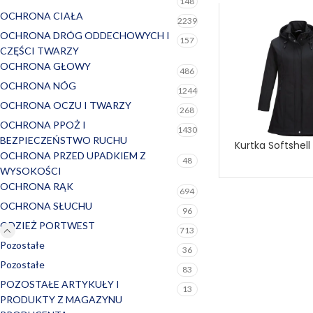
148
OCHRONA CIAŁA
2239
OCHRONA DRÓG ODDECHOWYCH I
157
CZĘŚCI TWARZY
OCHRONA GŁOWY
486
OCHRONA NÓG
1244
OCHRONA OCZU I TWARZY
268
OCHRONA PPOŻ I
1430
BEZPIECZEŃSTWO RUCHU
Kurtka Softshell
DOWIEDZ SIĘ WIĘ
OCHRONA PRZED UPADKIEM Z
TK42
48
WYSOKOŚCI
OCHRONA RĄK
694
OCHRONA SŁUCHU
96
ODZIEŻ PORTWEST
713
Pozostałe
36
Pozostałe
83
POZOSTAŁE ARTYKUŁY I
13
PRODUKTY Z MAGAZYNU