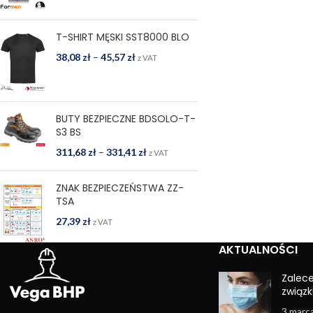
T-SHIRT MĘSKI SST8000 BLO
38,08
zł
–
45,57
zł
z VAT
BUTY BEZPIECZNE BDSOLO-T-
S3 BS
311,68
zł
–
331,41
zł
z VAT
ZNAK BEZPIECZEŃSTWA ZZ-
TSA
27,39
zł
z VAT
AKTUALNOŚCI
Zalec
związk
3 marc