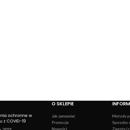
O SKLEPIE
INFOR
enia ochronne w
Jak zamawiać
Metody p
u z COVID-19
Promocje
Sposoby 
Nowości
Zwroty i 
a, 2021