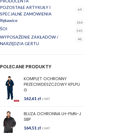
PRODUCENTA
POZOSTAŁE ARTYKUŁY I
64
SPECJALNE ZAMÓWIENIA
Rękawice
184
ŚOI
393
WYPOSAŻENIE ZAKŁADÓW /
48
NARZĘDZIA GERTU
POLECANE PRODUKTY
KOMPLET OCHRONNY
PRZECIWDESZCZOWY KPLPU
G
162,61
zł
z VAT
BLUZA OCHRONNA LH-FMN-J
SBP
164,51
zł
z VAT