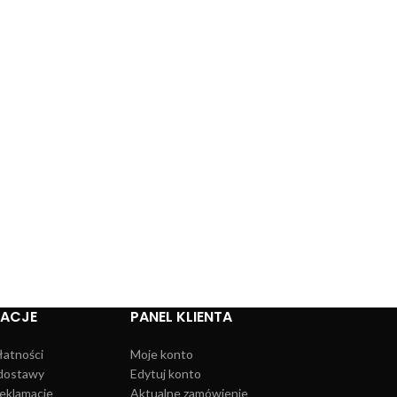
MACJE
PANEL KLIENTA
łatności
Moje konto
dostawy
Edytuj konto
reklamacje
Aktualne zamówienie