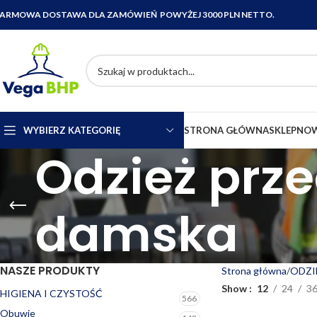
ARMOWA DOSTAWA DLA ZAMÓWIEŃ POWYŻEJ 3000 PLN NETTO.
WYBIERZ KATEGORIĘ
STRONA GŁÓWNA
SKLEP
NOW
Odzież prz
damska
NASZE PRODUKTY
Strona główna
ODZI
Show
12
24
3
HIGIENA I CZYSTOŚĆ
566
Obuwie