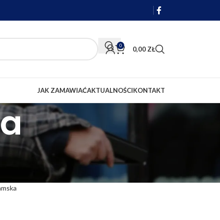
0
0,00
ZŁ
JAK ZAMAWIAĆ
AKTUALNOŚCI
KONTAKT
wa
amska