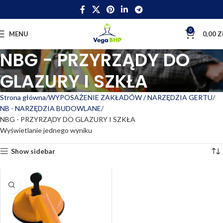
0
MENU
0,00
Z
NBG - PRZYRZĄDY DO
GLAZURY I SZKŁA
Strona główna
WYPOSAŻENIE ZAKŁADÓW / NARZĘDZIA GERTU
NB - NARZĘDZIA BUDOWLANE
NBG - PRZYRZĄDY DO GLAZURY I SZKŁA
Wyświetlanie jednego wyniku
Show sidebar