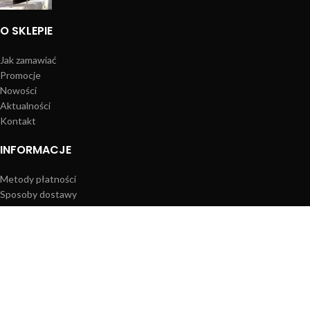
O SKLEPIE
Jak zamawiać
Promocje
Nowości
Aktualności
Kontakt
INFORMACJE
Metody płatności
Sposoby dostawy
Zwroty i reklamacje
Polityka prywatności
Regulamin sklepu
PANEL KLIENTA
Moje konto