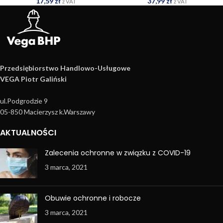
17,59
zł
37,99
zł
z VAT
z VAT
Przedsiębiorstwo Handlowo­-Usługowe
VEGA Piotr Galiński
ul.Podgrodzie 9
05-850 Macierzysz k.Warszawy
AKTUALNOŚCI
Zalecenia ochronne w związku z COVID-19
3 marca, 2021
Obuwie ochronne i robocze
3 marca, 2021