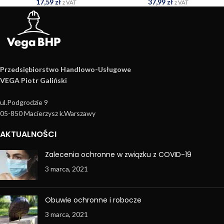
17,59
zł
37,99
zł
z VAT
z VAT
Przedsiębiorstwo Handlowo­-Usługowe
VEGA Piotr Galiński
ul.Podgrodzie 9
05-850 Macierzysz k.Warszawy
AKTUALNOŚCI
Zalecenia ochronne w związku z COVID-19
3 marca, 2021
Obuwie ochronne i robocze
3 marca, 2021