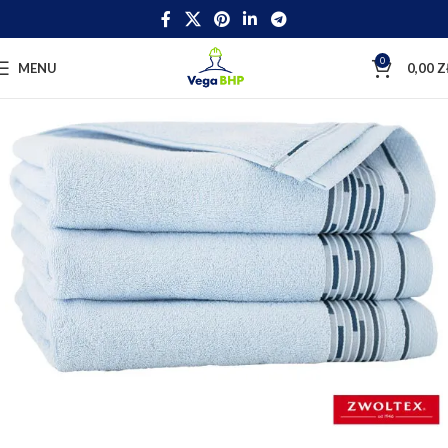
0
MENU
0,00
Z