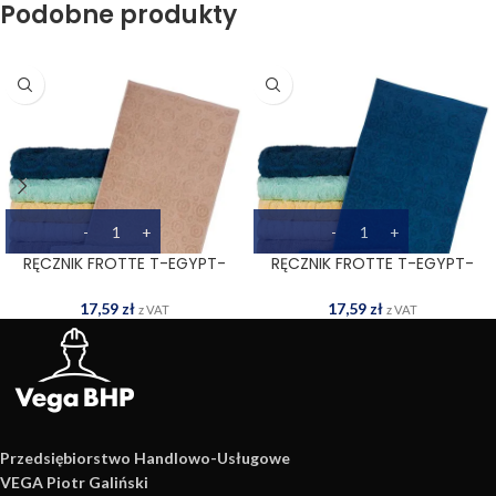
Podobne produkty
RĘCZNIK FROTTE T-EGYPT-
RĘCZNIK FROTTE T-EGYPT-
50X90 BE
50X90 DN
17,59
zł
17,59
zł
z VAT
z VAT
Przedsiębiorstwo Handlowo­-Usługowe
VEGA Piotr Galiński