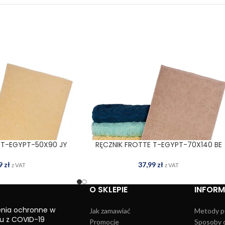
 T-EGYPT-50X90 JY
RĘCZNIK FROTTE T-EGYPT-70X140 BE
 DO KOSZYKA
DODAJ DO KOSZYKA
59
zł
37,99
zł
z VAT
z VAT
O SKLEPIE
INFOR
enia ochronne w
Jak zamawiać
Metody p
u z COVID-19
Promocje
Sposoby 