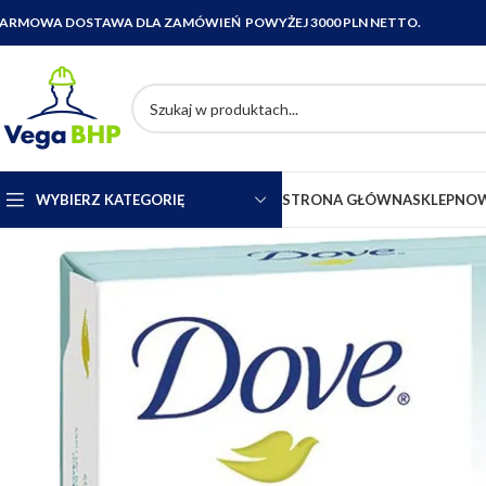
ARMOWA DOSTAWA DLA ZAMÓWIEŃ POWYŻEJ 3000 PLN NETTO.
WYBIERZ KATEGORIĘ
STRONA GŁÓWNA
SKLEP
NOW