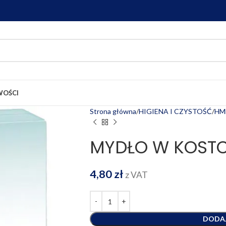
OŚCI
Strona główna
HIGIENA I CZYSTOŚĆ
HM
MYDŁO W KOST
4,80
zł
z VAT
DODA