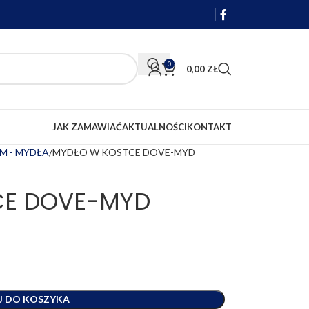
0
0,00
ZŁ
JAK ZAMAWIAĆ
AKTUALNOŚCI
KONTAKT
M - MYDŁA
MYDŁO W KOSTCE DOVE-MYD
CE DOVE-MYD
J DO KOSZYKA