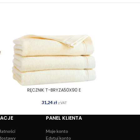
RĘCZNIK T-BRYZA50X90 E
RĘCZNIK
DODAJ DO KOSZYKA
DOD
31,24
zł
3
z VAT
MACJE
PANEL KLIENTA
łatności
Moje konto
dostawy
Edytuj konto