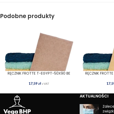
Podobne produkty
RĘCZNIK FROTTE T-EGYPT-50X90 BE
RĘCZNIK FROTTE
DODAJ DO KOSZYKA
DODAJ
17,59
zł
17,
z VAT
AKTUALNOŚCI
Zalec
związk