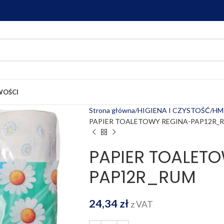
OŚCI
Strona główna
HIGIENA I CZYSTOŚĆ
HM
PAPIER TOALETOWY REGINA-PAP12R_
PAPIER TOALET
PAP12R_RUM
24,34
zł
z VAT