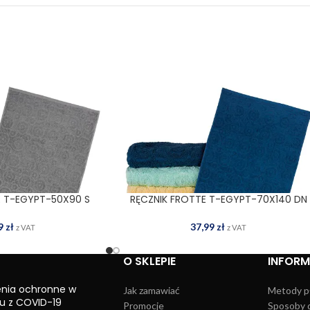
E T-EGYPT-50X90 S
RĘCZNIK FROTTE T-EGYPT-70X140 DN
 DO KOSZYKA
DODAJ DO KOSZYKA
59
zł
37,99
zł
z VAT
z VAT
O SKLEPIE
INFOR
enia ochronne w
Jak zamawiać
Metody p
u z COVID-19
Promocje
Sposoby 