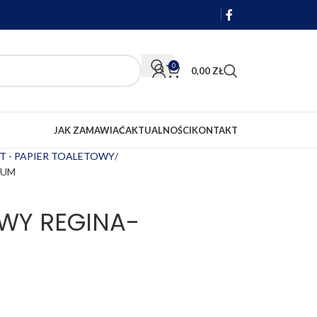
0
0,00
ZŁ
JAK ZAMAWIAĆ
AKTUALNOŚCI
KONTAKT
T - PAPIER TOALETOWY
RUM
OWY REGINA-