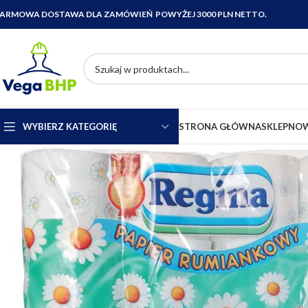
ARMOWA DOSTAWA DLA ZAMÓWIEŃ POWYŻEJ 3000 PLN NETTO.
WYBIERZ KATEGORIĘ
STRONA GŁÓWNA
SKLEP
NOW