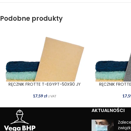
Podobne produkty
RĘCZNIK FROTTE T-EGYPT-50X90 JY
RĘCZNIK FROTT
DODAJ DO KOSZYKA
DODAJ
17,59
zł
17,
z VAT
AKTUALNOŚCI
Zalec
związk