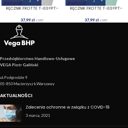
RĘCZNIK FROTTE T-EGYPT-
RĘCZNIK FROTTE T-EGYPT-
70X140 JS
70X140 MI
37,99
zł
37,99
zł
z VAT
z VAT
Przedsiębiorstwo Handlowo­-Usługowe
VEGA Piotr Galiński
ul.Podgrodzie 9
05-850 Macierzysz k.Warszawy
AKTUALNOŚCI
Zalecenia ochronne w związku z COVID-19
3 marca, 2021