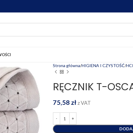
OŚCI
Strona główna
HIGIENA I CZYSTOŚĆ
HCR
RĘCZNIK T-OSCA
75,58
zł
z VAT
DODA