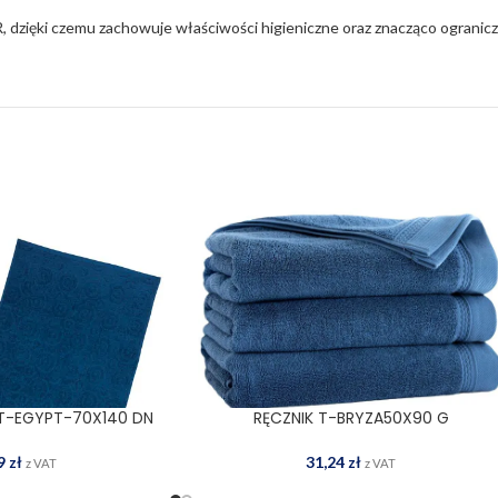
ięki czemu zachowuje właściwości higieniczne oraz znacząco ogranic
 T-EGYPT-70X140 DN
RĘCZNIK T-BRYZA50X90 G
 DO KOSZYKA
DODAJ DO KOSZYKA
99
zł
31,24
zł
z VAT
z VAT