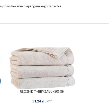
za powstawanie nieprzyjemnego zapachu
RĘCZNIK T-BRYZA50X90 SH
RĘCZNIK 
DODAJ DO KOSZYKA
DOD
31,24
zł
6
z VAT