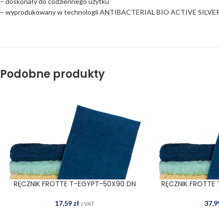
– doskonały do codziennego użytku
– wyprodukowany w technologii ANTIBACTERIAL BIO ACTIVE SILVER, dz
Podobne produkty
RĘCZNIK FROTTE T-EGYPT-50X90 DN
RĘCZNIK FROTTE
DODAJ DO KOSZYKA
DODAJ
17,59
zł
37,
z VAT