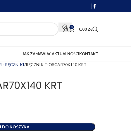
0
0,00
ZŁ
JAK ZAMAWIAĆ
AKTUALNOŚCI
KONTAKT
 - RĘCZNIKI
RĘCZNIK T-OSCAR70X140 KRT
R70X140 KRT
J DO KOSZYKA