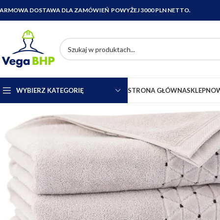
ARMOWA DOSTAWA DLA ZAMÓWIEŃ POWYŻEJ 3000 PLN NETTO.
WYBIERZ KATEGORIĘ
STRONA GŁÓWNA
SKLEP
NOW