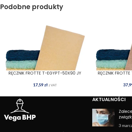
Podobne produkty
RĘCZNIK FROTTE T-EGYPT-50X90 JY
RĘCZNIK FROTTE
DODAJ DO KOSZYKA
DODAJ
17,59
zł
37,
z VAT
AKTUALNOŚCI
Zalec
związk
3 marc