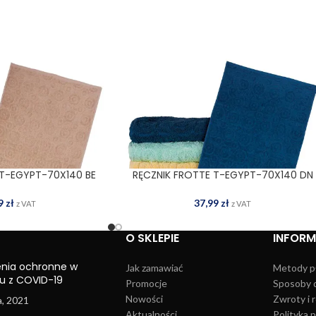
 T-EGYPT-70X140 BE
RĘCZNIK FROTTE T-EGYPT-70X140 DN
 DO KOSZYKA
DODAJ DO KOSZYKA
99
zł
37,99
zł
z VAT
z VAT
O SKLEPIE
INFOR
enia ochronne w
Jak zamawiać
Metody p
u z COVID-19
Promocje
Sposoby 
Nowości
Zwroty i 
a, 2021
Aktualności
Polityka 