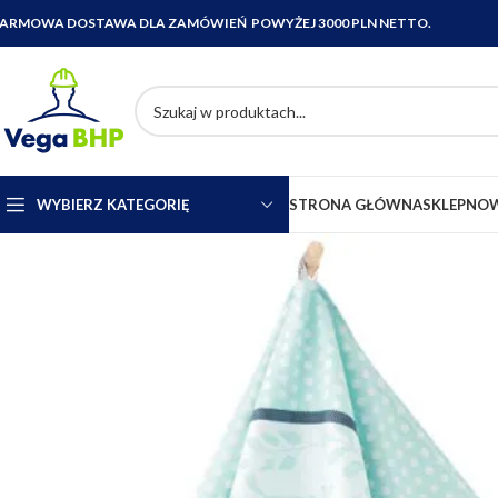
ARMOWA DOSTAWA DLA ZAMÓWIEŃ POWYŻEJ 3000 PLN NETTO.
WYBIERZ KATEGORIĘ
STRONA GŁÓWNA
SKLEP
NOW