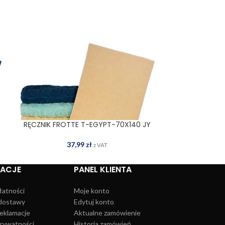
RĘCZNIK FROTTE T-EGYPT-70X140 JY
RĘCZNIK FRO
DODAJ DO KOSZYKA
DOD
37,99
zł
3
z VAT
MACJE
PANEL KLIENTA
łatności
Moje konto
dostawy
Edytuj konto
reklamacje
Aktualne zamówienie
prywatności
Historia zamówień