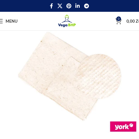
0
MENU
0,00
Z