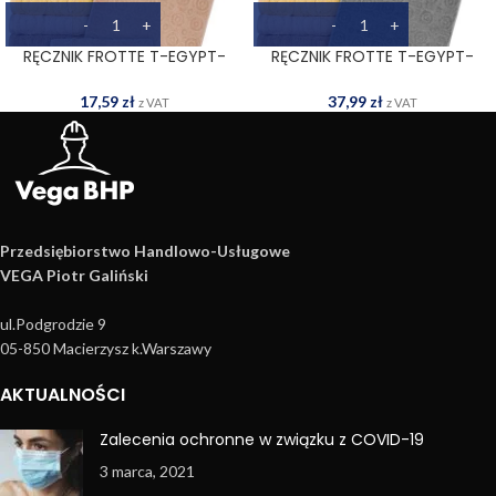
RĘCZNIK FROTTE T-EGYPT-
RĘCZNIK FROTTE T-EGYPT-
50X90 BE
70X140 S
17,59
zł
37,99
zł
z VAT
z VAT
Przedsiębiorstwo Handlowo­-Usługowe
VEGA Piotr Galiński
ul.Podgrodzie 9
05-850 Macierzysz k.Warszawy
AKTUALNOŚCI
Zalecenia ochronne w związku z COVID-19
3 marca, 2021