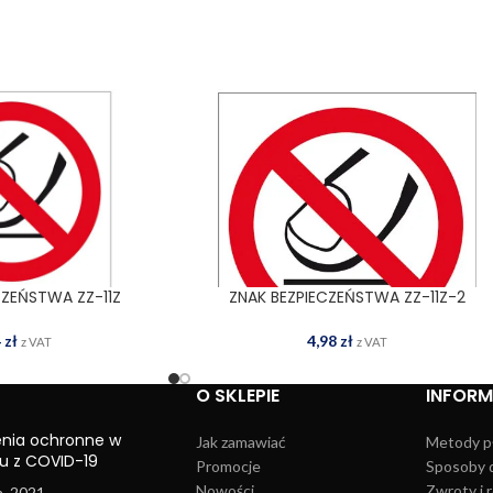
CZEŃSTWA ZZ-11Z
ZNAK BEZPIECZEŃSTWA ZZ-11Z-2
 DO KOSZYKA
DODAJ DO KOSZYKA
4
zł
4,98
zł
z VAT
z VAT
O SKLEPIE
INFOR
enia ochronne w
Jak zamawiać
Metody p
u z COVID-19
Promocje
Sposoby 
Nowości
Zwroty i 
a, 2021