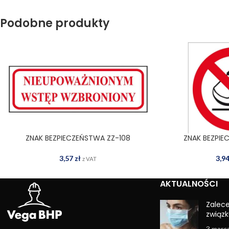
Podobne produkty
ZNAK BEZPIECZEŃSTWA ZZ-108
ZNAK BEZPIE
DODAJ DO KOSZYKA
DODAJ
3,57
zł
3,9
z VAT
AKTUALNOŚCI
Zalec
związk
3 marc