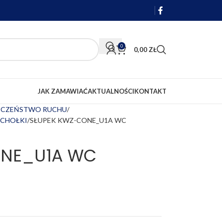
0
0,00
ZŁ
JAK ZAMAWIAĆ
AKTUALNOŚCI
KONTAKT
IECZEŃSTWO RUCHU
ACHOŁKI
SŁUPEK KWZ-CONE_U1A WC
ONE_U1A WC