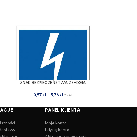
ZNAK BEZPIECZEŃSTWA ZZ-13EIA
ZNAK BEZP
WYBIERZ OPCJE
WYBIERZ OPCJE
0,57
zł
–
5,76
zł
3,87
z VAT
MACJE
PANEL KLIENTA
łatności
Moje konto
dostawy
Edytuj konto
reklamacje
Aktualne zamówienie