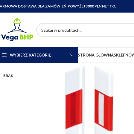
ARMOWA DOSTAWA DLA ZAMÓWIEŃ POWYŻEJ 3000 PLN NETTO.
WYBIERZ KATEGORIĘ
STRONA GŁÓWNA
SKLEP
NOW
BRAK