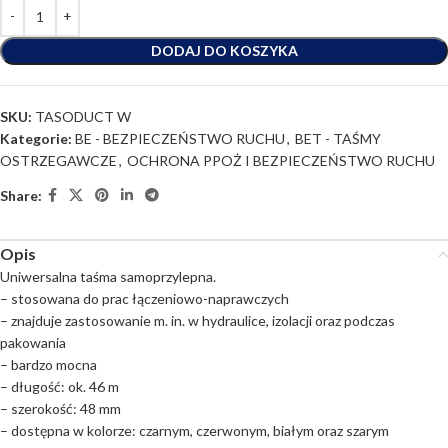
DODAJ DO KOSZYKA
SKU:
TASODUCT W
Kategorie:
BE - BEZPIECZEŃSTWO RUCHU
,
BET - TAŚMY
OSTRZEGAWCZE
,
OCHRONA PPOŻ I BEZPIECZEŃSTWO RUCHU
Share:
Opis
Uniwersalna taśma samoprzylepna.
– stosowana do prac łączeniowo-naprawczych
– znajduje zastosowanie m. in. w hydraulice, izolacji oraz podczas
pakowania
– bardzo mocna
– długość: ok. 46 m
– szerokość: 48 mm
– dostępna w kolorze: czarnym, czerwonym, białym oraz szarym