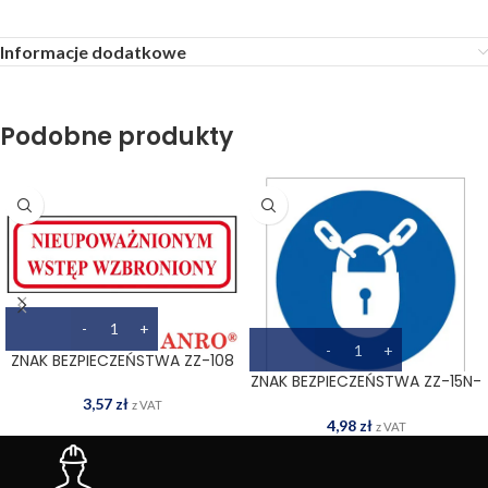
Informacje dodatkowe
Podobne produkty
ZNAK BEZPIECZEŃSTWA ZZ-108
ZNAK BEZPIECZEŃSTWA ZZ-15N-
1
3,57
zł
z VAT
4,98
zł
z VAT