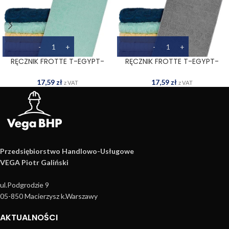
RĘCZNIK FROTTE T-EGYPT-
RĘCZNIK FROTTE T-EGYPT-
50X90 MI
50X90 S
17,59
zł
17,59
zł
z VAT
z VAT
Przedsiębiorstwo Handlowo­-Usługowe
VEGA Piotr Galiński
ul.Podgrodzie 9
05-850 Macierzysz k.Warszawy
AKTUALNOŚCI