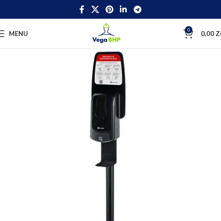
0
MENU
0,00
Z