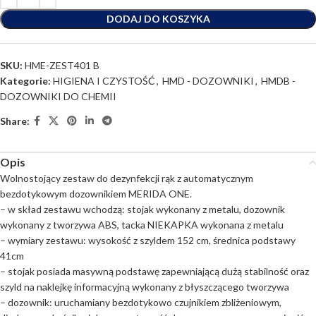
DODAJ DO KOSZYKA
SKU:
HME-ZEST401 B
Kategorie:
HIGIENA I CZYSTOŚĆ
,
HMD - DOZOWNIKI
,
HMDB -
DOZOWNIKI DO CHEMII
Share:
Opis
Wolnostojący zestaw do dezynfekcji rąk z automatycznym
bezdotykowym dozownikiem MERIDA ONE.
– w skład zestawu wchodzą: stojak wykonany z metalu, dozownik
wykonany z tworzywa ABS, tacka NIEKAPKA wykonana z metalu
– wymiary zestawu: wysokość z szyldem 152 cm, średnica podstawy
41cm
– stojak posiada masywną podstawę zapewniającą dużą stabilność oraz
szyld na naklejkę informacyjną wykonany z błyszczącego tworzywa
– dozownik: uruchamiany bezdotykowo czujnikiem zbliżeniowym,