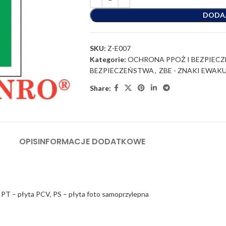
DODA
SKU:
Z-E007
Kategorie:
OCHRONA PPOŻ I BEZPIEC
BEZPIECZEŃSTWA
,
ZBE - ZNAKI EWAK
Share:
OPIS
INFORMACJE DODATKOWE
 PT – płyta PCV, PS – płyta foto samoprzylepna