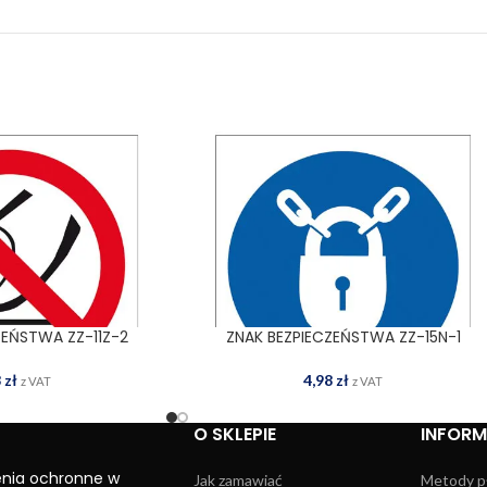
ZEŃSTWA ZZ-11Z-2
ZNAK BEZPIECZEŃSTWA ZZ-15N-1
 DO KOSZYKA
DODAJ DO KOSZYKA
8
zł
4,98
zł
z VAT
z VAT
O SKLEPIE
INFOR
enia ochronne w
Jak zamawiać
Metody p