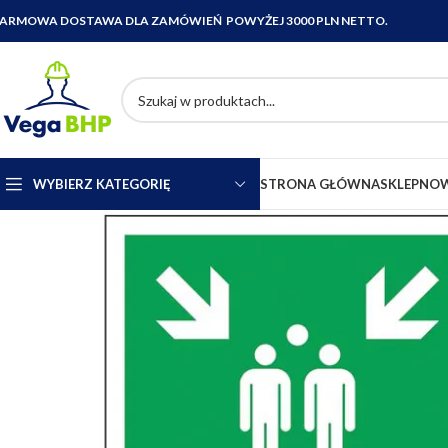
ARMOWA DOSTAWA DLA ZAMÓWIEŃ POWYŻEJ 3000 PLN NETTO.
WYBIERZ KATEGORIĘ
STRONA GŁÓWNA
SKLEP
NOW