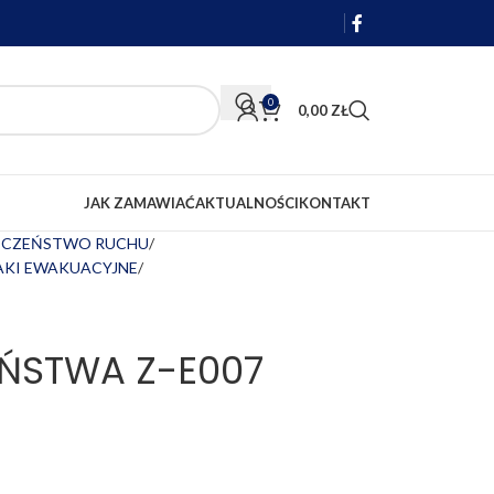
0
0,00
ZŁ
JAK ZAMAWIAĆ
AKTUALNOŚCI
KONTAKT
IECZEŃSTWO RUCHU
NAKI EWAKUACYJNE
EŃSTWA Z-E007