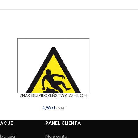
ZNAK BEZPIECZEŃSTWA ZZ-15O-1
ZNAK BEZP
DODAJ DO KOSZYKA
DOD
4,98
zł
z VAT
MACJE
PANEL KLIENTA
łatności
Moje konto