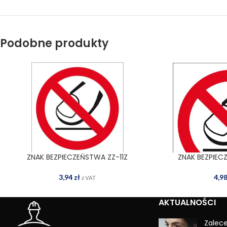
Podobne produkty
ZNAK BEZPIECZEŃSTWA ZZ-11Z
ZNAK BEZPIEC
DODAJ DO KOSZYKA
DODAJ
3,94
zł
4,9
z VAT
AKTUALNOŚCI
Zalec