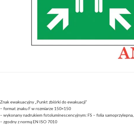
Znak ewakuacyjny „Punkt zbiórki do ewakuacji”
– format znaku F w rozmiarze 150×150
– wykonany nadrukiem fotoluminescencyjnym: FS – folia samoprzylepna,
– zgodny z normą EN ISO 7010