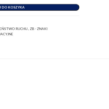
J DO KOSZYKA
ZEŃSTWO RUCHU
,
ZB - ZNAKI
UACYJNE