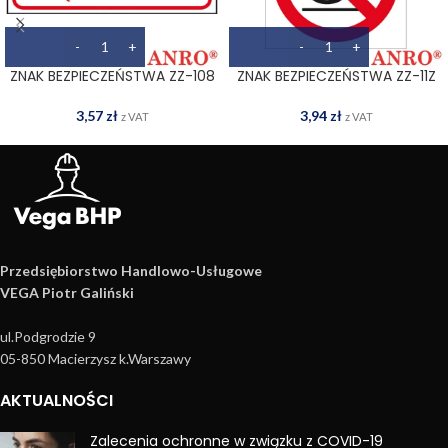
ZNAK BEZPIECZEŃSTWA ZZ-108
ZNAK BEZPIECZEŃSTWA ZZ-11Z
3,57
zł
3,94
zł
z VAT
z VAT
Przedsiębiorstwo Handlowo­-Usługowe
VEGA Piotr Galiński
ul.Podgrodzie 9
05-850 Macierzysz k.Warszawy
AKTUALNOŚCI
Zalecenia ochronne w związku z COVID-19