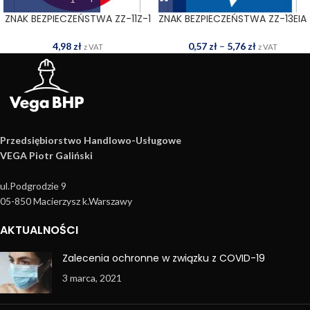
ZNAK BEZPIECZEŃSTWA ZZ-11Z-1
ZNAK BEZPIECZEŃSTWA ZZ-13EIA
4,98
zł
0,57
zł
–
5,76
zł
z VAT
z VAT
Przedsiębiorstwo Handlowo­-Usługowe
VEGA Piotr Galiński
ul.Podgrodzie 9
05-850 Macierzysz k.Warszawy
AKTUALNOŚCI
Zalecenia ochronne w związku z COVID-19
3 marca, 2021